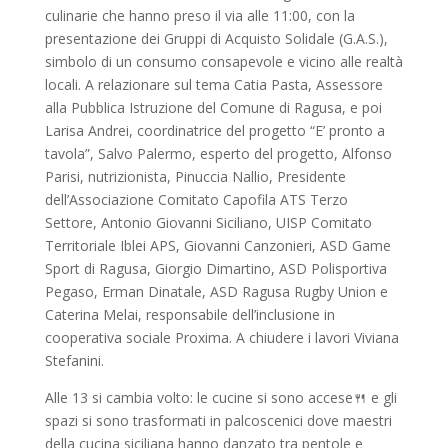
culinarie che hanno preso il via alle 11:00, con la
presentazione dei Gruppi di Acquisto Solidale (G.A.S.),
simbolo di un consumo consapevole e vicino alle realtà
locali. A relazionare sul tema Catia Pasta, Assessore
alla Pubblica Istruzione del Comune di Ragusa, e poi
Larisa Andrei, coordinatrice del progetto “E’ pronto a
tavola”, Salvo Palermo, esperto del progetto, Alfonso
Parisi, nutrizionista, Pinuccia Nallio, Presidente
dell’Associazione Comitato Capofila ATS Terzo
Settore, Antonio Giovanni Siciliano, UISP Comitato
Territoriale Iblei APS, Giovanni Canzonieri, ASD Game
Sport di Ragusa, Giorgio Dimartino, ASD Polisportiva
Pegaso, Erman Dinatale, ASD Ragusa Rugby Union e
Caterina Melai, responsabile dell’inclusione in
cooperativa sociale Proxima. A chiudere i lavori Viviana
Stefanini.
Alle 13 si cambia volto: le cucine si sono accese🍴 e gli
spazi si sono trasformati in palcoscenici dove maestri
della cucina siciliana hanno danzato tra pentole e