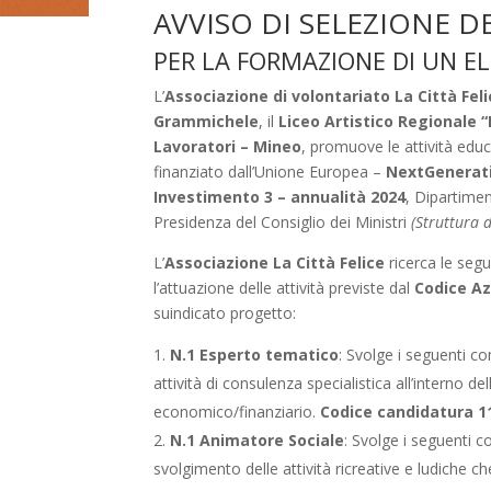
AVVISO DI SELEZIONE D
PER LA FORMAZIONE DI UN E
L’
Associazione di volontariato La Città Fel
Grammichele
, il
Liceo Artistico Regionale “
Lavoratori – Mineo
, promuove le attività edu
finanziato dall’Unione Europea –
NextGenerat
Investimento 3 – annualità 2024
, Dipartimen
Presidenza del Consiglio dei Ministri
(Struttura 
L’
Associazione La Città Felice
ricerca le segu
l’attuazione delle attività previste dal
Codice Az
suindicato progetto:
N.1 Esperto tematico
: Svolge i seguenti co
attività di consulenza specialistica all’interno de
economico/finanziario.
Codice candidatura 1
N.1 Animatore Sociale
: Svolge i seguenti c
svolgimento delle attività ricreative e ludiche c