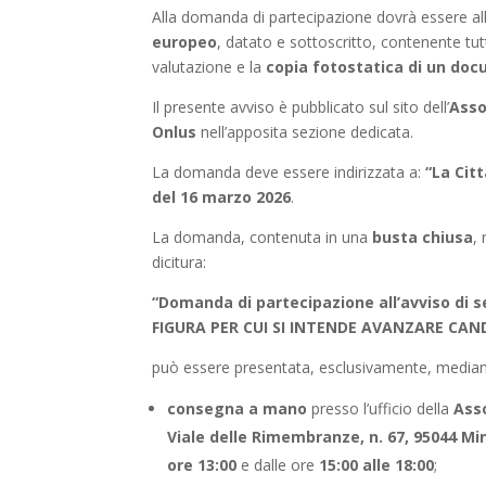
Alla domanda di partecipazione dovrà essere a
europeo
, datato e sottoscritto, contenente tutti
valutazione e la
copia fotostatica di un docu
Il presente avviso è pubblicato sul sito dell’
Asso
Onlus
nell’apposita sezione dedicata.
La domanda deve essere indirizzata a:
“La Citt
del 16 marzo 2026
.
La domanda, contenuta in una
busta chiusa
,
dicitura:
“Domanda di partecipazione all’avviso di s
FIGURA PER CUI SI INTENDE AVANZARE CAND
può essere presentata, esclusivamente, mediant
consegna a mano
presso l’ufficio della
Asso
Viale delle Rimembranze, n. 67, 95044 Mi
ore 13:00
e dalle ore
15:00 alle 18:00
;