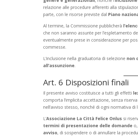
genere e generazionali
, nonché l’
inclusione
relazione alle procedure afferenti alla stipulazione
parte, con le risorse previste dal
Piano naziona
Al termine, la Commissione pubblicherà
l’elenc
che non saranno assunte per l’espletamento dei 
eventualmente prese in considerazione per possib
commesse.
L’inclusione nella graduatoria di selezione
non d
all’assunzione
.
Art. 6 Disposizioni finali
Il presente avviso costituisce a tutti gli effetti
le
comporta l’implicita accettazione, senza riserva 
nell’avviso stesso, nonché di ogni normativa d
L’
Associazione La Città Felice Onlus
si riserv
termini di presentazione delle domande
o,
avviso
, di sospendere o di annullare la procedu