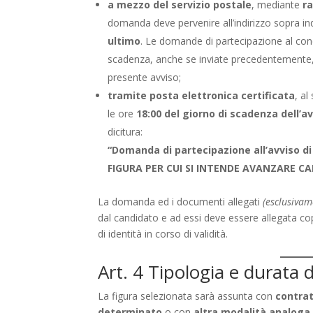
a mezzo del servizio postale
, mediante
r
domanda deve pervenire all’indirizzo sopra in
ultimo
. Le domande di partecipazione al conc
scadenza, anche se inviate precedentemente, s
presente avviso;
tramite posta elettronica certificata
, al
le ore
18:00 del giorno di scadenza dell’a
dicitura:
“Domanda di partecipazione all’avviso di
FIGURA PER CUI SI INTENDE AVANZARE CA
La domanda ed i documenti allegati
(esclusivam
dal candidato e ad essi deve essere allegata co
di identità in corso di validità.
Art. 4 Tipologia e durata 
La figura selezionata sarà assunta con
contrat
determinato
o con
altra modalità analoga