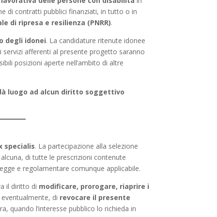
 lavorativa delle persone con disabilità
in
 di contratti pubblici finanziati, in tutto o in
le di ripresa e resilienza (PNRR)
.
o degli idonei
. La candidature ritenute idonee
servizi afferenti al presente progetto saranno
ili posizioni aperte nell’ambito di altre
à luogo ad alcun diritto soggettivo
x specialis
. La partecipazione alla selezione
alcuna, di tutte le prescrizioni contenute
i legge e regolamentare comunque applicabile.
a il diritto di
modificare, prorogare, riaprire i
 eventualmente, di
revocare il presente
ra, quando l’interesse pubblico lo richieda in