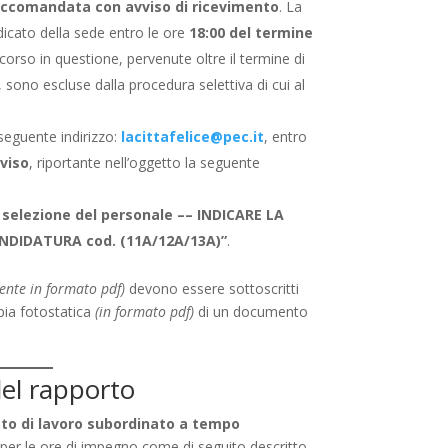
accomandata con avviso di ricevimento
. La
dicato della sede entro le ore
18:00 del termine
orso in questione, pervenute oltre il termine di
ono escluse dalla procedura selettiva di cui al
 seguente indirizzo:
lacittafelice@pec.it
, entro
vviso
, riportante nell’oggetto la seguente
 selezione del personale –– INDICARE LA
NDIDATURA cod. (11A/12A/13A)”
.
ente in formato pdf)
devono essere sottoscritti
pia fotostatica
(in formato pdf)
di un documento
del rapporto
to di lavoro subordinato a tempo
per le ore di impegno come di seguito descritto.