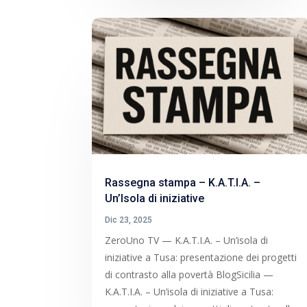
Rassegna stampa – K.A.T.I.A. –
Un’Isola di iniziative
Dic 23, 2025
ZeroUno TV — K.A.T.I.A. – Un’isola di
iniziative a Tusa: presentazione dei progetti
di contrasto alla povertà BlogSicilia —
K.A.T.I.A. – Un’isola di iniziative a Tusa: